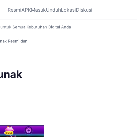
Resmi
APK
Masuk
Unduh
Lokasi
Diskusi
 untuk Semua Kebutuhan Digital Anda
unak Resmi dan
Lunak
a