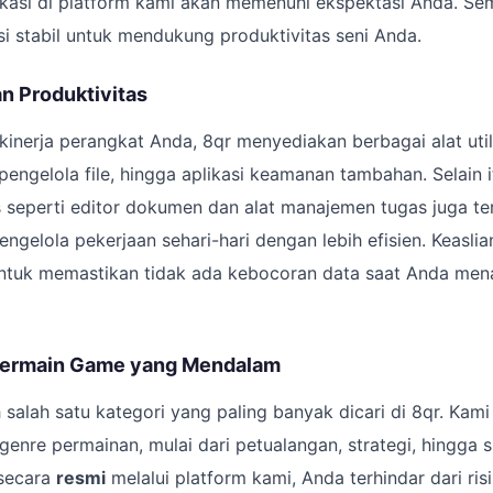
likasi di platform kami akan memenuhi ekspektasi Anda. Semu
si stabil untuk mendukung produktivitas seni Anda.
dan Produktivitas
nerja perangkat Anda, 8qr menyediakan berbagai alat utili
pengelola file, hingga aplikasi keamanan tambahan. Selain 
s seperti editor dokumen dan alat manajemen tugas juga te
elola pekerjaan sehari-hari dengan lebih efisien. Keaslia
l untuk memastikan tidak ada kebocoran data saat Anda m
Bermain Game yang Mendalam
salah satu kategori yang paling banyak dicari di 8qr. Kam
genre permainan, mulai dari petualangan, strategi, hingga 
secara
resmi
melalui platform kami, Anda terhindar dari ri