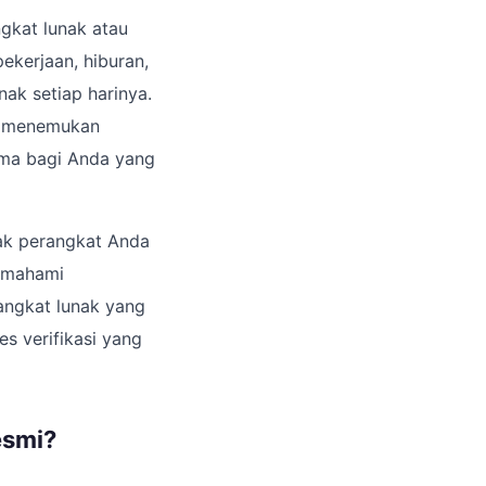
gkat lunak atau
pekerjaan, hiburan,
nak setiap harinya.
ah menemukan
tama bagi Anda yang
sak perangkat Anda
memahami
angkat lunak yang
s verifikasi yang
esmi?