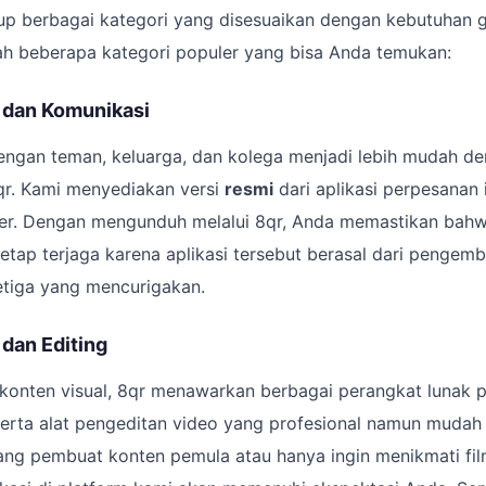
up berbagai kategori yang disesuaikan dengan kebutuhan 
ah beberapa kategori populer yang bisa Anda temukan:
al dan Komunikasi
engan teman, keluarga, dan kolega menjadi lebih mudah de
 8qr. Kami menyediakan versi
resmi
dari aplikasi perpesanan
uler. Dengan mengunduh melalui 8qr, Anda memastikan bahw
tap terjaga karena aplikasi tersebut berasal dari pengemb
etiga yang mencurigakan.
 dan Editing
 konten visual, 8qr menawarkan berbagai perangkat lunak 
 serta alat pengeditan video yang profesional namun mudah
ng pembuat konten pemula atau hanya ingin menikmati fil