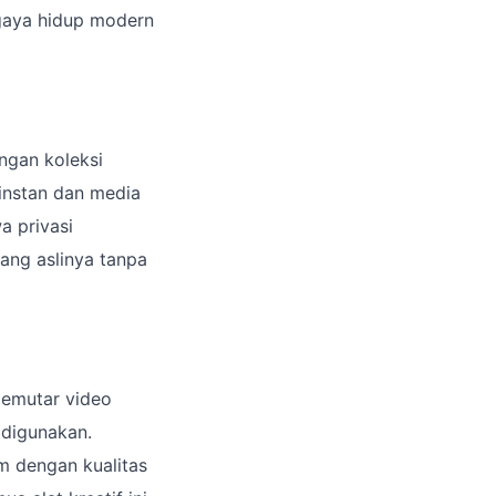
gaya hidup modern
ngan koleksi
 instan dan media
a privasi
ang aslinya tanpa
pemutar video
 digunakan.
m dengan kualitas