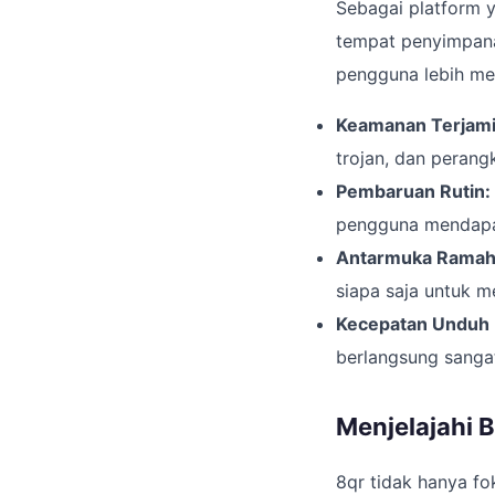
Sebagai platform 
tempat penyimpana
pengguna lebih mem
Keamanan Terjami
trojan, dan perang
Pembaruan Rutin:
pengguna mendapatk
Antarmuka Ramah
siapa saja untuk m
Kecepatan Unduh 
berlangsung sanga
Menjelajahi 
8qr tidak hanya fok