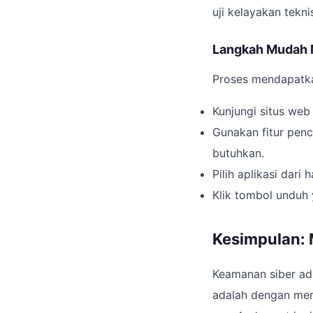
uji kelayakan tekn
Langkah Mudah 
Proses mendapatkan
Kunjungi situs web
Gunakan fitur penc
butuhkan.
Pilih aplikasi dari
Klik tombol unduh 
Kesimpulan: 
Keamanan siber ad
adalah dengan mem