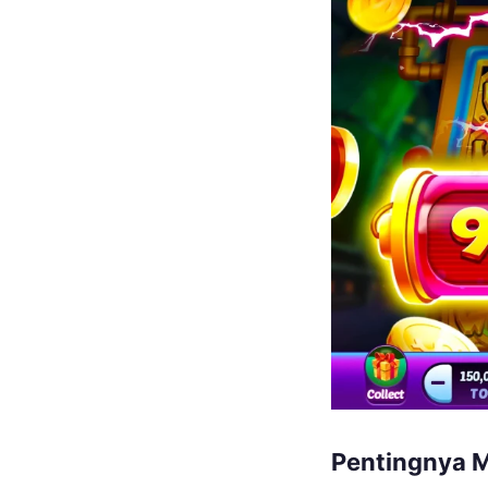
Pentingnya M