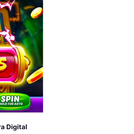
 Digital