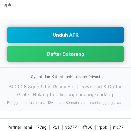
apk
.
Unduh APK
Daftar Sekarang
Syarat dan Ketentuan
Kebijakan Privasi
© 2026 8qr - Situs Resmi 8qr | Download & Daftar
Gratis. Hak cipta dilindungi undang-undang.
Pengguna harus berusia 18+ tahun. Bermain secara bertanggung jawab.
Partner Kami：
77ag
|
v21
|
vo777
|
fff66
|
rpok
|
mc77