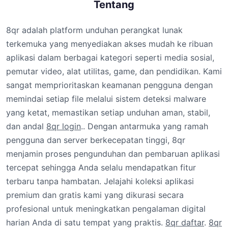
Tentang
8qr adalah platform unduhan perangkat lunak
terkemuka yang menyediakan akses mudah ke ribuan
aplikasi dalam berbagai kategori seperti media sosial,
pemutar video, alat utilitas, game, dan pendidikan. Kami
sangat memprioritaskan keamanan pengguna dengan
memindai setiap file melalui sistem deteksi malware
yang ketat, memastikan setiap unduhan aman, stabil,
dan andal
8qr login
.. Dengan antarmuka yang ramah
pengguna dan server berkecepatan tinggi, 8qr
menjamin proses pengunduhan dan pembaruan aplikasi
tercepat sehingga Anda selalu mendapatkan fitur
terbaru tanpa hambatan. Jelajahi koleksi aplikasi
premium dan gratis kami yang dikurasi secara
profesional untuk meningkatkan pengalaman digital
harian Anda di satu tempat yang praktis.
8qr daftar
.
8qr